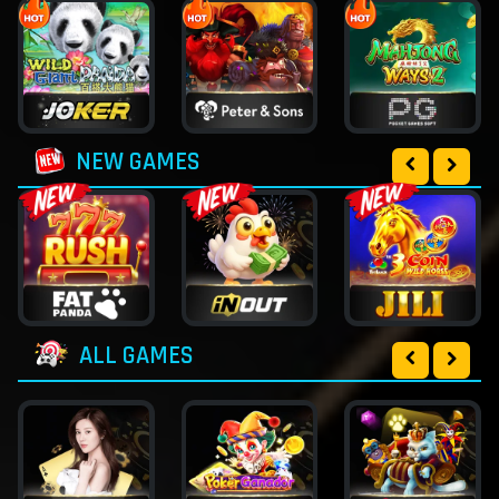
NEW GAMES
ALL GAMES