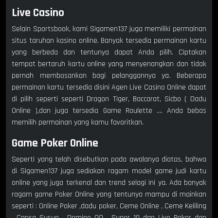
Live Casino
Selain Sportsbook, kami Sigamen137 juga memiliki permainan
situs taruhan kasino online. Banyak tersedia permainan kartu
yang berbeda dan tentunya dapat Anda pilih. Ciptakan
tempat bertaruh kartu online yang menyenangkan dan tidak
pernah membosankan bagi pelanggannya ya. Beberapa
permainan kartu tersedia disini Agen Live Casino Online dapat
di pilih seperti seperti Dragon Tiger, Baccarat, Sicbo ( Dadu
Online ),dan juga tersedia Game Roulette .... Anda bebas
memilih permainan yang kamu favoritkan.
Game Poker Online
Seperti yang telah disebutkan pada awalanya diatas, bahwa
di Sigamen137 juga sediakan ragam model game judi kartu
online yang juga terkenal dan trend selagi ini ya. Ada banyak
ragam game Poker Online yang tentunya mampu di mainkan
seperti : Online Poker ,dadu poker, Ceme Online , Ceme Keliling
, Capsa Susun , Domino QQ , Super 10 dan Live Poker dan