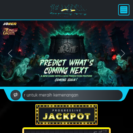
Previous
Next
ng besar untuk meraih kemenangan
7
9
8
1
2
4
3
3
7
6
8
4
0
1
2
3
2
3
4
3
5
2
8
0
6
5
2
3
4
4
5
7
9
9
0
1
1
2
2
5