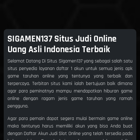
SIGAMEN137 Situs Judi Online
Uang Asli Indonesia Terbaik
Selamat Datang Di Situs Sigamen137 yang sebagai salah satu
situs penyedia layanan daftar 1 akun untuk semua jenis apk
game taruhan online yang tentunya yang terbaik dan
terpercaya. Terbitan situs kami ialah bertujuan baik dimana
agar para peminatnya mampu mendapatkan hiburan game
online dengan ragam jenis game taruhan yang ramah
pengguna.
Agar para pemain dapat segera mulai bermain game online
maka tentunya harus memiliki akun yang bisa Anda buat
dengan Daftar Akun Judi Slot Online yang telah tersedia pada