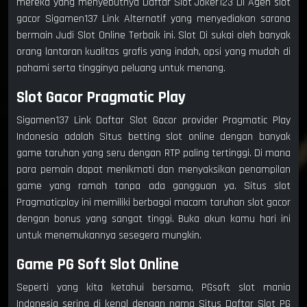
mereka yang menyebutnya Daftar Slot Joker123 Di Agen slot
gacor Sigamen137 Link Alternatif yang menyediakan sarana
bermain Judi Slot Online Terbaik ini. Slot Di sukai oleh banyak
orang lantaran kualitas grafis yang indah, opsi yang mudah di
pahami serta tingginya peluang untuk menang.
Slot Gacor Pragmatic Play
Sigamen137 Link Daftar Slot Gacor provider Pragmatic Play
Indonesia adalah Situs betting slot online dengan banyak
game taruhan yang seru dengan RTP paling tertinggi. Di mana
para pemain dapat menikmati dan menyaksikan penampilan
game yang ramah tanpa ada gangguan ya. Situs slot
Pragmaticplay ini memiliki berbagai macam taruhan slot gacor
dengan bonus yang sangat tinggi. Buka akun kamu hari ini
untuk menemukannya sesegera mungkin.
Game PG Soft Slot Online
Seperti yang kita ketahui bersama, PGsoft slot mania
Indonesia sering di kenal dengan nama Situs Daftar Slot PG