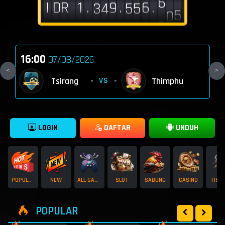
1
6
5
I
D
R
.
.
.
6
9
1
3
4
5
5
4
6
8
9
0
0
0
1
1
6
0
7
4
7
0
2
4
5
6
6
3
5
7
8
9
9
1
0
0
7
9
8
3
1
3
8
5
6
7
7
2
4
6
7
8
8
9
2
9
8
16:00
07/08/2026
<
>
Tsirang
-
-
Thimphu
VS
LOGIN
DAFTAR
UNDUH
POPULAR
NEW
ALL GAME
SLOT
SABUNG
CASINO
FISH
POPULAR