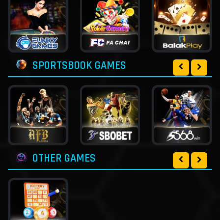
SPORTSBOOK GAMES
OTHER GAMES