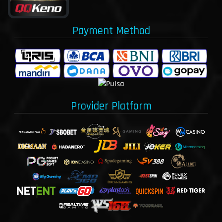
Payment Method
Provider Platform